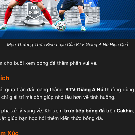
Mẹo Thưởng Thức Bình Luận Của BTV Giàng A Nú Hiệu Quả
 cho buổi xem bóng đá thêm phần vui vẻ.
ích
ái giữa trận đấu căng thẳng.
BTV Giàng A Nú
thường dùng c
hỉ giải trí mà còn giúp nhớ lâu hơn về tình huống.
 pha xử lý vụng về. Khi xem
trực tiếp bóng đá
trên
Cakhia
,
huật giúp bạn học hỏi thêm kiến thức bóng đá.
ảm Xúc