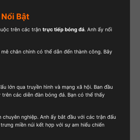
 Nổi Bật
uộc trên các trận
trực tiếp bóng đá
. Anh ấy nổi
mê chân chính có thể dẫn đến thành công. Bây
đấu lớn qua truyền hình và mạng xã hội. Ban đầu
 trên các diễn đàn bóng đá. Bạn có thể thấy
 chuyên nghiệp. Anh ấy bắt đầu với các trận đấu
 trưng miền núi kết hợp với sự am hiểu chiến