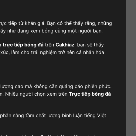
rực tiếp từ khán giả. Bạn có thể thấy rằng, những
 thấy như đang xem bóng cùng một người bạn.
em
trực tiếp bóng đá
trên
Cakhiaz
, bạn sẽ thấy
xúc, làm cho trải nghiệm trở nên cá nhân hóa
ất lượng cao mà không cần quảng cáo phiền phức.
lớn. Nhiều người chọn xem trên
Trực tiếp bóng đá
 phần nâng tầm chất lượng bình luận tiếng Việt