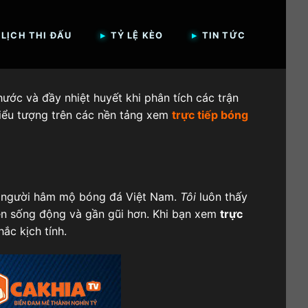
LỊCH THI ĐẤU
TỶ LỆ KÈO
TIN TỨC
ước và đầy nhiệt huyết khi phân tích các trận
iểu tượng trên các nền tảng xem
trực tiếp bóng
ệu người hâm mộ bóng đá Việt Nam.
Tôi
luôn thấy
ên sống động và gần gũi hơn. Khi bạn xem
trực
ắc kịch tính.