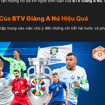
tận hưởng tối đa khi nghe bình luận của
BTV Giàng A Nú
.
 Của
BTV Giàng A Nú
Hiệu Quả
tập trung vào việc chú ý đến những chi tiết hài hước và ph