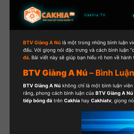
Bỏ
qua
nội
dung
BTV Giàng A Nú
là một trong những bình luận vi
đấu. Với giọng nói đặc trưng và cách bình luận “
đá
. Bài viết này sẽ giúp bạn hiểu rõ hơn về hành 
BTV Giàng A Nú
– Bình Luận
BTV Giàng A Nú
không chỉ là một bình luận viê
rằng, phong cách bình luận của
BTV Giàng A Nú
tiếp bóng đá
trên
Cakhia
hay
Cakhiatv
, giọng n