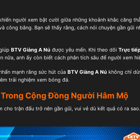
khiến người xem bật cười giữa những khoảnh khắc căng thẳn
 và công bằng. Bạn sẽ thấy rằng, cách nói chuyện gần gũi n
 giúp
BTV Giàng A Nú
được yêu mến. Khi theo dõi
Trực tiế
n nữa, anh ấy còn biết cách phân tích sâu để người xem hiể
hấn mạnh rằng sức hút của
BTV Giàng A Nú
không chỉ dừn
êm trải nghiệm xem bóng đá.
Trong Cộng Đồng Người Hâm Mộ
cho trận đấu trở nên gần gũi, vui vẻ dù kết quả có ra sao