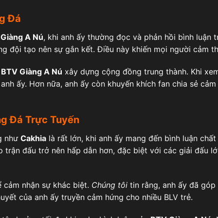
g Đá
Giàng A Nú
, khi anh ấy thường đọc và phản hồi bình luận t
đồng đội tạo nên sự gắn kết. Điều này khiến mọi người cảm
p
BTV Giàng A Nú
xây dựng cộng đồng trung thành. Khi x
 anh ấy. Hơn nữa, anh ấy còn khuyến khích fan chia sẻ cảm 
g Đá Trực Tuyến
g như
Cakhia
là rất lớn, khi anh ấy mang đến bình luận ch
p trận đấu trở nên hấp dẫn hơn, đặc biệt với các giải đấu 
 cảm nhận sự khác biệt.
Chúng tôi
tin rằng, anh ấy đã góp
 huyết của anh ấy truyền cảm hứng cho nhiều BLV trẻ.