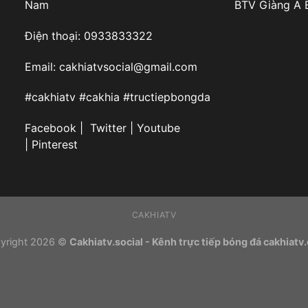
Nam
BTV Giàng A 
Điện thoại: 0933833322
Email:
cakhiatvsocial@gmail.com
#cakhiatv #cakhia #tructiepbongda
Facebook | Twitter | Youtube
| Pinterest
CAKHIATV
yright 2026 ©
Cakhiatv.social - Kênh trực tiếp bóng đá cakhiatv