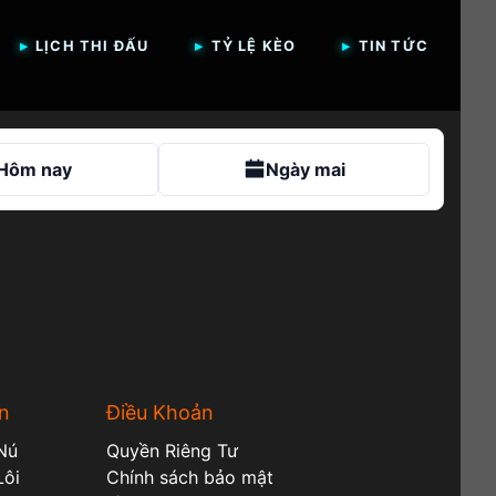
LỊCH THI ĐẤU
TỶ LỆ KÈO
TIN TỨC
Hôm nay
Ngày mai
n
Điều Khoản
Nú
Quyền Riêng Tư
Lôi
Chính sách bảo mật