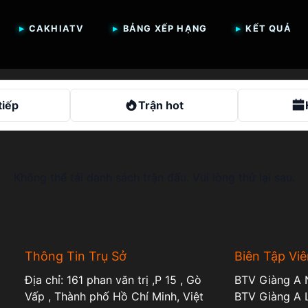
CAKHIATV
BẢNG XẾP HẠNG
KẾT QUẢ
tiếp
Trận hot
Không thể tải danh sách trận đấu. Vui lòng thử lại sau.
Thông Tin Trụ Sở
Biên Tập Viê
Địa chỉ: 161 phan văn trị ,P 15 , Gò
BTV Giàng A 
Vấp , Thành phố Hồ Chí Minh, Việt
BTV Giàng A 