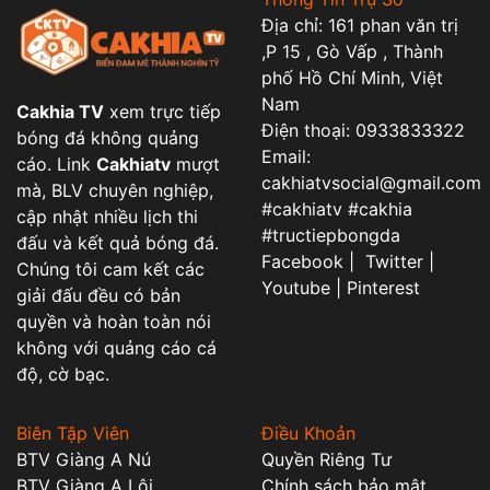
Địa chỉ: 161 phan văn trị
,P 15 , Gò Vấp , Thành
phố Hồ Chí Minh, Việt
Nam
Cakhia TV
xem trực tiếp
Điện thoại: 0933833322
bóng đá không quảng
Email:
cáo. Link
Cakhiatv
mượt
cakhiatvsocial@gmail.com
mà, BLV chuyên nghiệp,
#cakhiatv #cakhia
cập nhật nhiều lịch thi
#tructiepbongda
đấu và kết quả bóng đá.
Facebook | Twitter |
Chúng tôi cam kết các
Youtube | Pinterest
giải đấu đều có bản
quyền và hoàn toàn nói
không với quảng cáo cá
độ, cờ bạc.
Biên Tập Viên
Điều Khoản
BTV Giàng A Nú
Quyền Riêng Tư
BTV Giàng A Lôi
Chính sách bảo mật