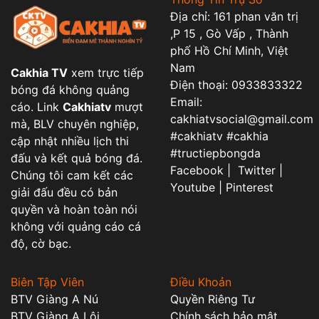
Địa chỉ: 161 phan văn trị
,P 15 , Gò Vấp , Thành
phố Hồ Chí Minh, Việt
Nam
Cakhia TV
xem trực tiếp
Điện thoại: 0933833322
bóng đá không quảng
Email:
cáo. Link
Cakhiatv
mượt
cakhiatvsocial@gmail.com
mà, BLV chuyên nghiệp,
#cakhiatv #cakhia
cập nhật nhiều lịch thi
#tructiepbongda
đấu và kết quả bóng đá.
Facebook | Twitter |
Chúng tôi cam kết các
Youtube | Pinterest
giải đấu đều có bản
quyền và hoàn toàn nói
không với quảng cáo cá
độ, cờ bạc.
Biên Tập Viên
Điều Khoản
BTV Giàng A Nú
Quyền Riêng Tư
BTV Giàng A Lôi
Chính sách bảo mật