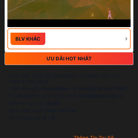
BLV KHÁC
ƯU ĐÃI HOT NHẤT
Trực tiếp bóng đá Bunyodkor vs Terdu Vao Luc
1400 11 05 2026
Trận đấu giữa
Bunyodkor
và
Terdu Vao Luc 1400
11 05 2026
thuộc khuôn khổ
Uzbekistan Cup
sẽ
diễn ra vào lúc
14:00
.
Bình luận viên:
Thích Đủ Thứ
Tỷ số hiện tại:
0 - 0
Thông Tin Trụ Sở