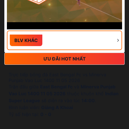
BLV KHÁC
ƯU ĐÃI HOT NHẤT
Trực tiếp bóng đá East Bengal Fc vs Minerva
Punjab Vao Luc 1400 11 05 2026
Trận đấu giữa
East Bengal Fc
và
Minerva Punjab
Vao Luc 1400 11 05 2026
thuộc khuôn khổ
Indian
Super League
sẽ diễn ra vào lúc
14:00
.
Bình luận viên:
Giàng A Khoai
Tỷ số hiện tại:
0 - 0