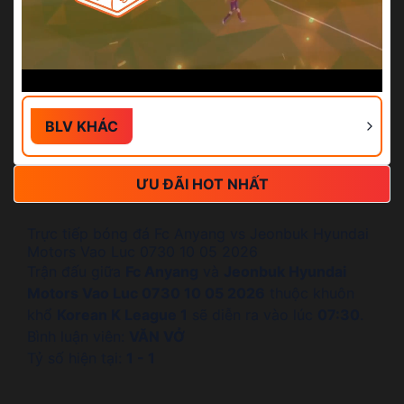
BLV KHÁC
ƯU ĐÃI HOT NHẤT
Trực tiếp bóng đá Fc Anyang vs Jeonbuk Hyundai
Motors Vao Luc 0730 10 05 2026
Trận đấu giữa
Fc Anyang
và
Jeonbuk Hyundai
Motors Vao Luc 0730 10 05 2026
thuộc khuôn
khổ
Korean K League 1
sẽ diễn ra vào lúc
07:30
.
Bình luận viên:
VĂN VỞ
Tỷ số hiện tại:
1 - 1