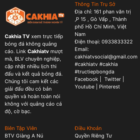
Thông Tin Trụ Sở
Địa chỉ: 161 phan văn trị
,P 15 , Gò Vấp , Thành
phố Hồ Chí Minh, Việt
Nam
Cakhia TV
xem trực tiếp
Điện thoại: 0933833322
bóng đá không quảng
Email:
cáo. Link
Cakhiatv
mượt
cakhiatvsocial@gmail.com
mà, BLV chuyên nghiệp,
#cakhiatv #cakhia
cập nhật nhiều lịch thi
#tructiepbongda
đấu và kết quả bóng đá.
Facebook | Twitter |
Chúng tôi cam kết các
Youtube | Pinterest
giải đấu đều có bản
quyền và hoàn toàn nói
không với quảng cáo cá
độ, cờ bạc.
Biên Tập Viên
Điều Khoản
BTV Giàng A Nú
Quyền Riêng Tư