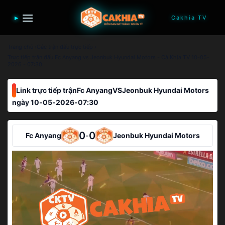
Bỏ
qua
nội
dung
Trang chủ
Các trận đấu trực tiếp
Trực tiếp trận đấu Fc Anyang vs Jeonbuk Hyundai Motors - Cà Khịa TV 10-05-
2026 - 07:30
Link trực tiếp trận
Fc Anyang
VS
Jeonbuk Hyundai Motors
ngày 10-05-2026
-
07:30
0
0
Fc Anyang
-
Jeonbuk Hyundai Motors