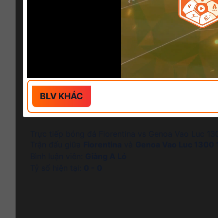
BLV KHÁC
Trực tiếp bóng đá Fiorentina vs Genoa Vao Luc 1
Trận đấu giữa
Fiorentina
và
Genoa Vao Luc 1300 
Bình luận viên:
Giàng A Lỏ
Tỷ số hiện tại:
0 - 0