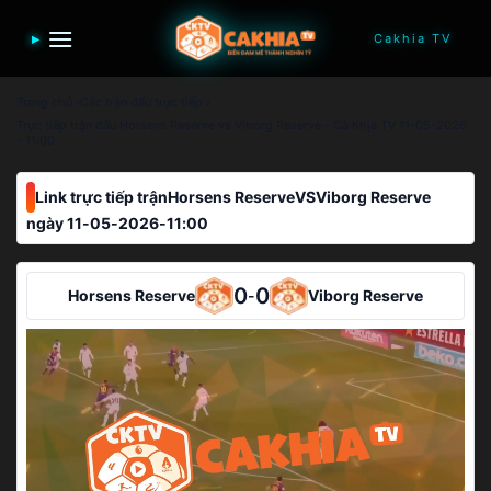
Bỏ
qua
nội
dung
Trang chủ
Các trận đấu trực tiếp
Trực tiếp trận đấu Horsens Reserve vs Viborg Reserve - Cà Khịa TV 11-05-2026
- 11:00
Link trực tiếp trận
Horsens Reserve
VS
Viborg Reserve
ngày 11-05-2026
-
11:00
0
0
Horsens Reserve
-
Viborg Reserve