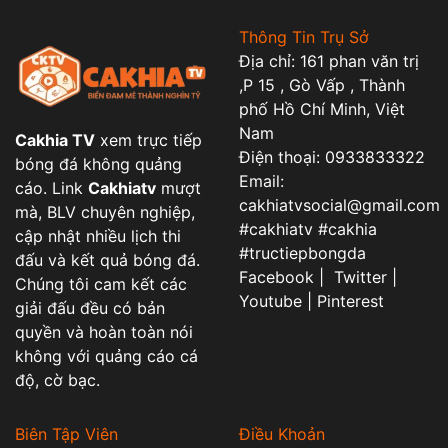
Thông Tin Trụ Sở
Địa chỉ: 161 phan văn trị
,P 15 , Gò Vấp , Thành
phố Hồ Chí Minh, Việt
Nam
Cakhia TV
xem trực tiếp
Điện thoại: 0933833322
bóng đá không quảng
Email:
cáo. Link
Cakhiatv
mượt
cakhiatvsocial@gmail.com
mà, BLV chuyên nghiệp,
#cakhiatv #cakhia
cập nhật nhiều lịch thi
#tructiepbongda
đấu và kết quả bóng đá.
Facebook | Twitter |
Chúng tôi cam kết các
Youtube | Pinterest
giải đấu đều có bản
quyền và hoàn toàn nói
không với quảng cáo cá
độ, cờ bạc.
Biên Tập Viên
Điều Khoản