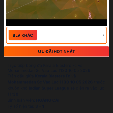
BLV KHÁC
ƯU ĐÃI HOT NHẤT
Trực tiếp bóng đá Kerala Blasters Fc vs
Mohammedan Sc Vao Luc 1130 10 05 2026
Trận đấu giữa
Kerala Blasters Fc
và
Mohammedan Sc Vao Luc 1130 10 05 2026
thuộc
khuôn khổ
Indian Super League
sẽ diễn ra vào lúc
11:30
.
Bình luận viên:
HOÀNG CÁI
Tỷ số hiện tại:
3 - 1