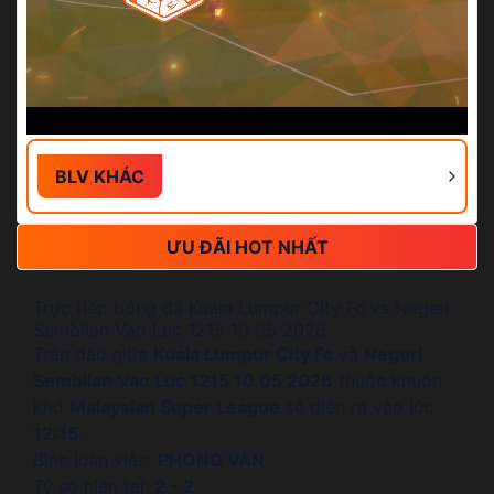
BLV KHÁC
ƯU ĐÃI HOT NHẤT
Trực tiếp bóng đá Kuala Lumpur City Fc vs Negeri
Sembilan Vao Luc 1215 10 05 2026
Trận đấu giữa
Kuala Lumpur City Fc
và
Negeri
Sembilan Vao Luc 1215 10 05 2026
thuộc khuôn
khổ
Malaysian Super League
sẽ diễn ra vào lúc
12:15
.
Bình luận viên:
PHONG VÂN
Tỷ số hiện tại:
2 - 2