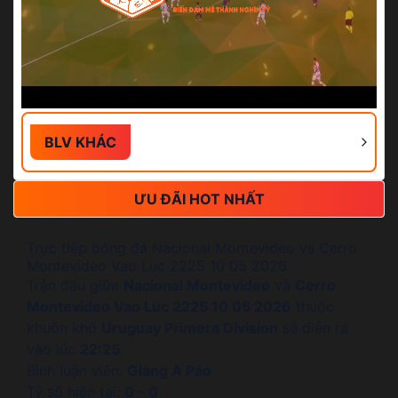
BLV KHÁC
ƯU ĐÃI HOT NHẤT
Trực tiếp bóng đá Nacional Montevideo vs Cerro
Montevideo Vao Luc 2225 10 05 2026
Trận đấu giữa
Nacional Montevideo
và
Cerro
Montevideo Vao Luc 2225 10 05 2026
thuộc
khuôn khổ
Uruguay Primera Division
sẽ diễn ra
vào lúc
22:25
.
Bình luận viên:
Giàng A Páo
Tỷ số hiện tại:
0 - 0