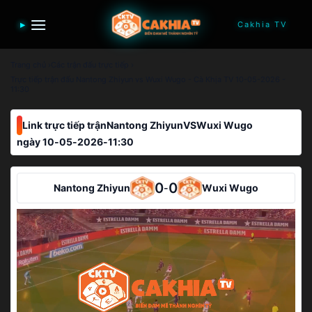
Bỏ
qua
nội
dung
Trang chủ
Các trận đấu trực tiếp
Trực tiếp trận đấu Nantong Zhiyun vs Wuxi Wugo - Cà Khịa TV 10-05-2026 -
11:30
Link trực tiếp trận
Nantong Zhiyun
VS
Wuxi Wugo
ngày 10-05-2026
-
11:30
0
0
Nantong Zhiyun
-
Wuxi Wugo