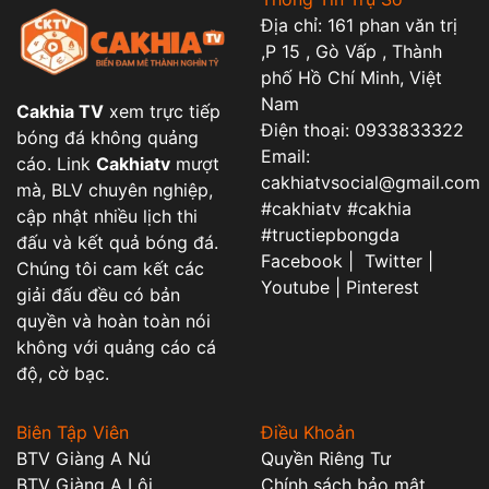
Địa chỉ: 161 phan văn trị
,P 15 , Gò Vấp , Thành
phố Hồ Chí Minh, Việt
Nam
Cakhia TV
xem trực tiếp
Điện thoại: 0933833322
bóng đá không quảng
Email:
cáo. Link
Cakhiatv
mượt
cakhiatvsocial@gmail.com
mà, BLV chuyên nghiệp,
#cakhiatv #cakhia
cập nhật nhiều lịch thi
#tructiepbongda
đấu và kết quả bóng đá.
Facebook | Twitter |
Chúng tôi cam kết các
Youtube | Pinterest
giải đấu đều có bản
quyền và hoàn toàn nói
không với quảng cáo cá
độ, cờ bạc.
Biên Tập Viên
Điều Khoản
BTV Giàng A Nú
Quyền Riêng Tư
BTV Giàng A Lôi
Chính sách bảo mật