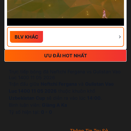
BLV KHÁC
ƯU ĐÃI HOT NHẤT
Trực tiếp bóng đá Neftchi Fergana vs Gulistan Vao
Luc 1400 11 05 2026
Trận đấu giữa
Neftchi Fergana
và
Gulistan Vao
Luc 1400 11 05 2026
thuộc khuôn khổ
Uzbekistan Cup
sẽ diễn ra vào lúc
14:00
.
Bình luận viên:
Giàng A Ka
Tỷ số hiện tại:
0 - 0
Thông Tin Trụ Sở