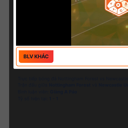
BLV KHÁC
Trực tiếp bóng đá Nottingham Forest vs Newcastl
Trận đấu giữa
Nottingham Forest
và
Newcastle U
Bình luận viên:
Giàng A Páo
Tỷ số hiện tại:
1 - 1