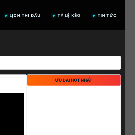
LỊCH THI ĐẤU
TỶ LỆ KÈO
TIN TỨC
ƯU ĐÃI HOT NHẤT