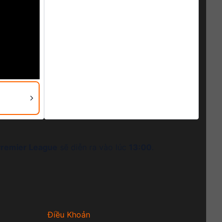
Premier League
sẽ diễn ra vào lúc
13:00
.
Điều Khoản