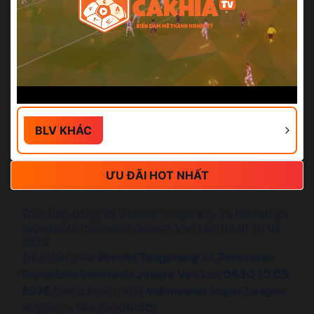
BLV KHÁC
ƯU ĐÃI HOT NHẤT
Trực tiếp bóng đá Persita Tangerang vs Persatuan
Sepakbola Indonesia Jepara Vao Luc 0830 10 05
2026
Trận đấu giữa
Persita Tangerang
và
Persatuan
Sepakbola Indonesia Jepara Vao Luc 0830 10 05
2026
thuộc khuôn khổ
Indonesian Super League
sẽ diễn ra vào lúc
08:30
.