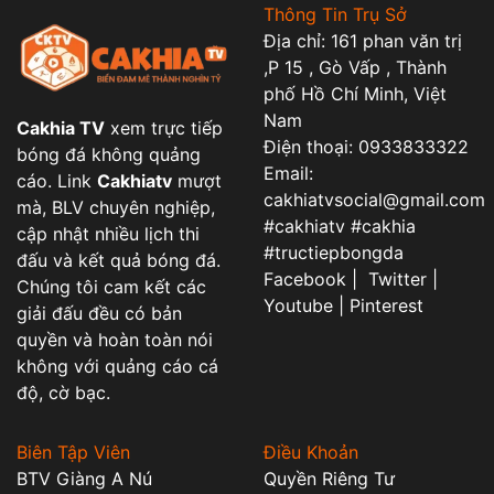
Thông Tin Trụ Sở
Địa chỉ: 161 phan văn trị
,P 15 , Gò Vấp , Thành
phố Hồ Chí Minh, Việt
Nam
Cakhia TV
xem trực tiếp
Điện thoại: 0933833322
bóng đá không quảng
Email:
cáo. Link
Cakhiatv
mượt
cakhiatvsocial@gmail.com
mà, BLV chuyên nghiệp,
#cakhiatv #cakhia
cập nhật nhiều lịch thi
#tructiepbongda
đấu và kết quả bóng đá.
Facebook | Twitter |
Chúng tôi cam kết các
Youtube | Pinterest
giải đấu đều có bản
quyền và hoàn toàn nói
không với quảng cáo cá
độ, cờ bạc.
Biên Tập Viên
Điều Khoản
BTV Giàng A Nú
Quyền Riêng Tư