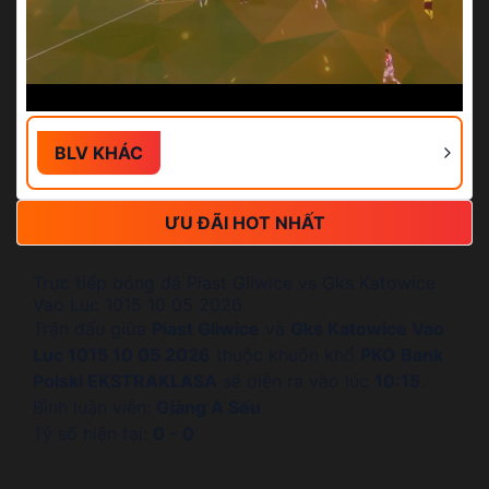
BLV KHÁC
ƯU ĐÃI HOT NHẤT
Trực tiếp bóng đá Piast Gliwice vs Gks Katowice
Vao Luc 1015 10 05 2026
Trận đấu giữa
Piast Gliwice
và
Gks Katowice Vao
Luc 1015 10 05 2026
thuộc khuôn khổ
PKO Bank
Polski EKSTRAKLASA
sẽ diễn ra vào lúc
10:15
.
Bình luận viên:
Giàng A Sếu
Tỷ số hiện tại:
0 - 0