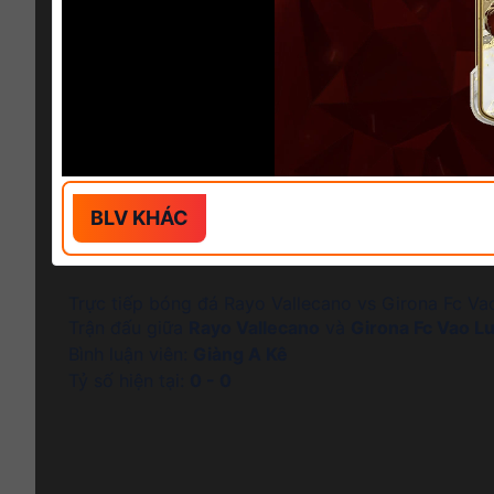
BLV KHÁC
Trực tiếp bóng đá Rayo Vallecano vs Girona Fc Va
Trận đấu giữa
Rayo Vallecano
và
Girona Fc Vao L
Bình luận viên:
Giàng A Kê
Tỷ số hiện tại:
0 - 0