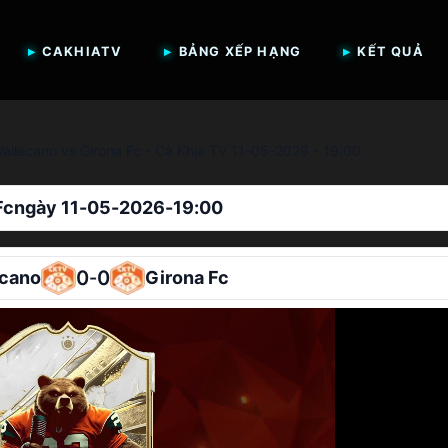
CAKHIATV
BẢNG XẾP HẠNG
KẾT QUẢ
Vallecano vs Girona Fc - Cà Khịa TV 11-05-2026 - 19:00
Fc
ngày 11-05-2026
-
19:00
0
0
ecano
-
Girona Fc