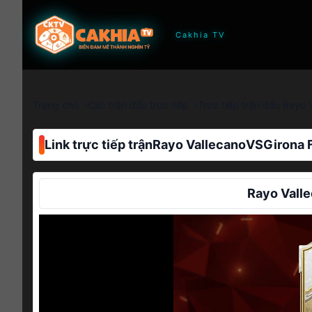
Bỏ
qua
nội
dung
Trang chủ
Các trận đấu trực tiếp
Trực tiếp trận đấu Rayo 
Link trực tiếp trận
Rayo Vallecano
VS
Girona 
Rayo Vall